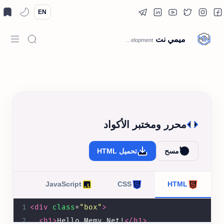
EN
ميمي نت
محرر ومختبر الأكواد
مسح
تحميل HTML
JavaScript
CSS
HTML
1
<
div
class
=
"box"
>
2
<
h1
>
Hello Memy Net!
</
h1
>