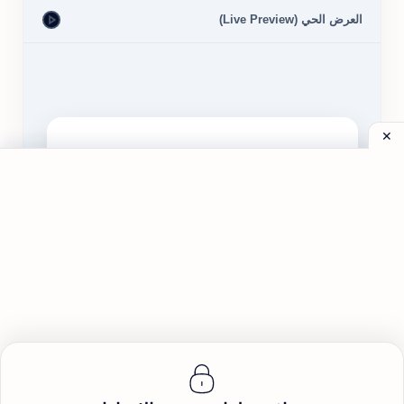
قم بكتابة الأكواد الخاصة بك هنا 
>
p
<
3
العرض الحي (Live Preview)
>
p
</
لتجربتها.
4
</
div
>