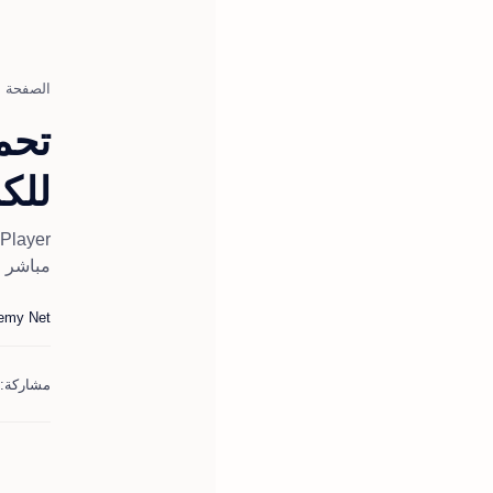
الصفحة ا
للك
مباشر 