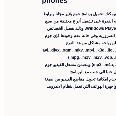
phones
ويمكنك تحميل برنامج جوم بلاير مجانا وبرابط
يه القدرة على تشغيل أنواع مختلفة من صيغ
الفيديو. ويمتاز مشغل الفيديو GOM Player عن باقي البرامج مثل VLC و Windows Player، وذلك بفضل الخصائص
ز الضرورية وفي حالة عدم وجودها فإن جوم
 ولن يواجه مشاكل من هذا النوع.
avi, .divx, .ogm, .mkv, .mp4, .k3g, .ifo, .ts, .asf, .wmv, .wma, .mo,
.mpg, .m1v, .m2v, .vob, .m
) ويتضمن مشغل الفيديو جوم
ل جنبا الى جنب مع البرنامج.
GOM Player Converte والتي تتيح للمستخدم امكانية تحويل مقاطع الفيديو من صيغة
اجهزة الهواتف التي تعمل بنظام الاندرويد.