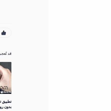
قد تُعج
تطبيق ت
بدون رو