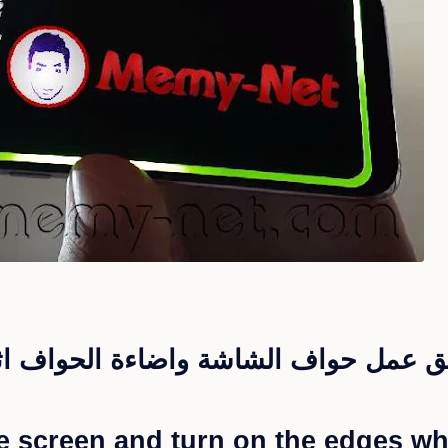
ق عمل حواف الشاشة واضاءة الحواف اثنا
he screen and turn on the edges w