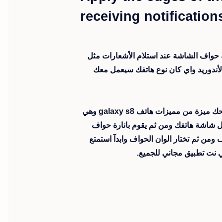
receiving notification
ة حواف الشاشة عند استلام الأشعارات مثل
ارات الأندوريد واي كان نوع هاتفك سيعمل معك
يحول هذا التطبيق هاتفك الي هاتف مشاابة الي هاتف جلاكسي اس 8 حيث يمنحك ميزة من مميزات هاتف galaxy s8 وهي
ل شاشة هاتفك ومن ثم يقوم بانارة حواف
ومن ثم تختار الوان الحواف وابدآ استمتع
نت تطبيق مجاني للجميع.