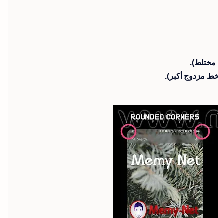
مختلط).
ط مزدوج أكبر).