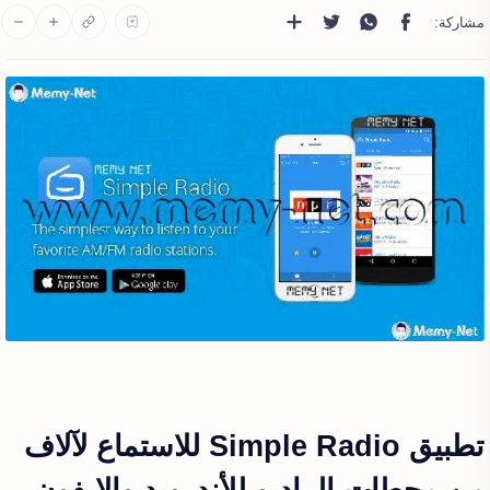
تطبيق Simple Radio للاستماع لآلاف
من محطات الراديو للأندرويد والايفون