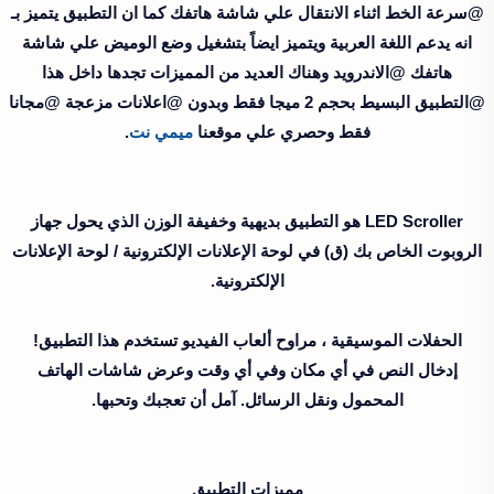
@سرعة الخط اثناء الانتقال علي شاشة هاتفك كما ان التطبيق يتميز بـ
انه يدعم اللغة العربية ويتميز ايضاً بتشغيل وضع الوميض علي شاشة
هاتفك @الاندرويد وهناك العديد من المميزات تجدها داخل هذا
@التطبيق البسيط بحجم 2 ميجا فقط وبدون @اعلانات مزعجة @مجانا
فقط وحصري علي موقعنا
ميمي نت
.
LED Scroller هو التطبيق بديهية وخفيفة الوزن الذي يحول جهاز
الروبوت الخاص بك (ق) في لوحة الإعلانات الإلكترونية / لوحة الإعلانات
الإلكترونية.
الحفلات الموسيقية ، مراوح ألعاب الفيديو تستخدم هذا التطبيق!
إدخال النص في أي مكان وفي أي وقت وعرض شاشات الهاتف
المحمول ونقل الرسائل. آمل أن تعجبك وتحبها.
مميزات التطبيق