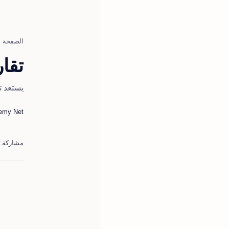
الصفحة ا
تقا
يستعد ت