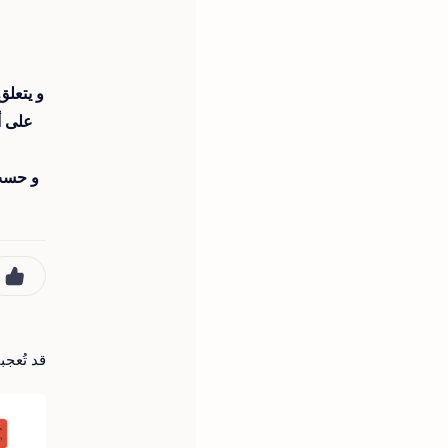
و يتعلق
على أ
و حسب 
قد تُعج