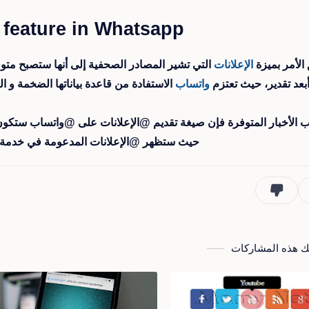
feature in Whatsapp
 الأمر بميزة
الإعلانات
بعد تقدير، حيث تعتزم
واتساب
الاستفادة من قاعدة بياناتها الضخمة و التي تضم 450 مليون مستخد
الأخبار المتوفرة فإن صيغة تقديم @الإعلانات على @واتساب ستكون م
حيث ستظهر @الإعلانات المدعومة في خدم
بك هذه المشاركات