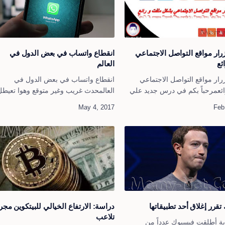
رار مواقع التواصل الاجتماعي
انقطاع واتساب في بعض الدول في
ئع
العالم
رار مواقع التواصل الاجتماعي
انقطاع واتساب في بعض الدول في
ئعمرحباً بكم في درس جديد علي
العالمحدث غريب وغير متوقع وهوا تعيطل
مي نتفي هذا الدرس نعرض لكم
الواتساب في معظم دول العالم والسبب
ئعة لمدونات بلوجر وهيا اضافة
مجهول حتي الأن ويعاني الكثير من مواج
اقع التواصل الأجتماعي اضافة ر…
المشكلة بسبب عدم قدرة برنامج واتسا
علي…
قرر إغلاق أحد تطبيقاتها
دراسة: الارتفاع الخيالي للبيتكوين مجر
تلاعب
اية أطلقت فيسبوك عدداً من