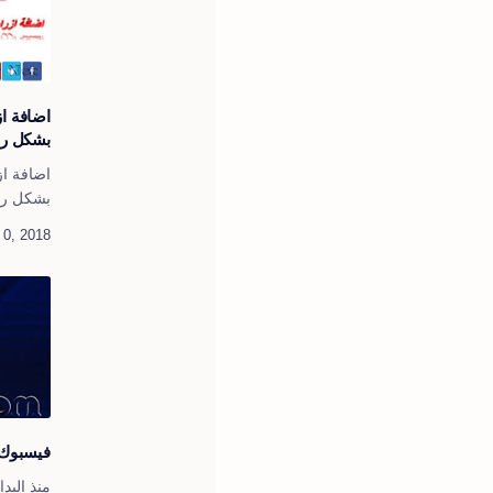
اضافة از
بشكل را
اضافة از
بشكل را
موقع مي
اضافة را
ازرار مو
فيسبوك ت
منذ البد