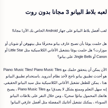
لعبه بلاط البيانو 3 مجانا بدون روت
لعب أفضل بلاط البيانو على جهاز Android الخاص بك الآن! مجانا!
هل حلمت يومًا بأن تصبح عازف بيانو محترفًا مثل بيتهوفن أو شوبان أو
موزارت؟ هل حلمت يومًا بتشغيل الأغاني الكلاسيكية مثل Little Star أو
Canon أو Jingle Bells على بيانو؟
الآن يمكن أن يتحقق حلمك مع Piano: Music Tiles! Piano Music Tiles
هو أحدث تطبيق بيانو ناجح لأخذ نظام أندرويد. باستخدام تطبيق البيانو
هذا ، يمكن للطفل تشغيل الأغاني الكلاسيكية مثل سيد البيانو الحقيقي.
إنه سهل التعلم وممتع بشكل لا يصدق! مع Piano Music Tiles ، يصبح
هاتفك المحمول بيانوًا سحريًا ، ومن خلال النقر على بلاطات البيانو
السوداء ، يمكنك تشغيل أغانيك المفضلة مثل أفضل عازفي البيانو!