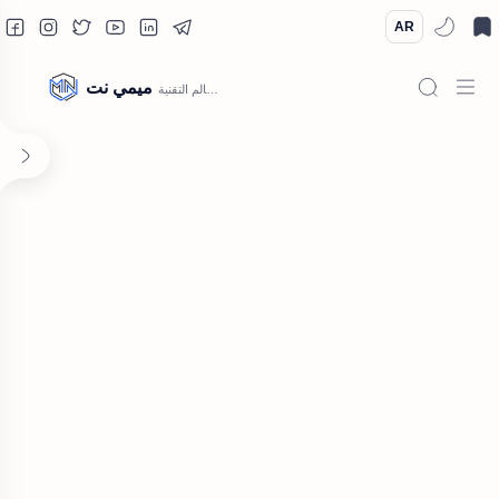
AR
ميمي نت