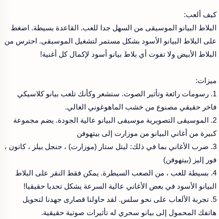
كيف ألعب:
البلاط البيانو الموسيقى من السهل جدا للعب. القاعدة بسيطة. اضغط
على البلاط البيانو الأسود بشكل مستمر لتشغيل الموسيقى. احترس من
البلاط الأبيض ولا تفوت أي بلاط بيانو أسود لإكمال كل أغنية!
ميزات:
1. رسومات رائعة وتأثير الصوت. ستشعر وكأنك تلعب بيانو كلاسيكي
فاخر حقيقي مصنوع من خشب الماهوغوني الغالي.
2. الموسيقى التصويرية موسيقى البيانو عالية الجودة. يضم مجموعة
كبيرة من أغاني البيانو من موزارت إلى بيتهوفن
3. ضرب الأغاني بما في ذلك: ليتل ستار (موزارت) ، جنجل بيلز ، كانون ،
فور إليز (بيتهوفن)
4. بسيطة للعب ، من الصعب السيطرة. يمكن فقط النقر على البلاط
البيانو الأسود في بعض الأغاني عالية السرعة يشكل تحديا حقيقيا!
5. تجربة الألعاب على نحو سلس. لقد حاولنا قصارى جهدنا لتحويل
هاتفك المحمول إلى بيانو سحري له تأثيرات صوتية حقيقية.