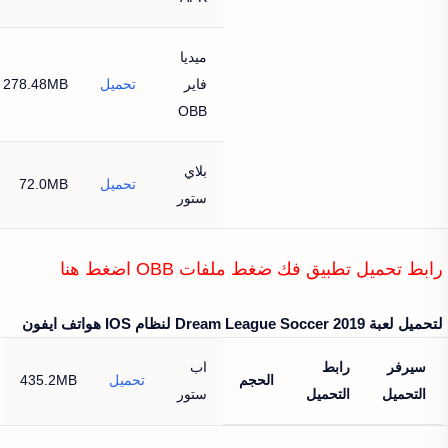
ميديا
فاير
تحميل
278.48MB
OBB
بلاي
تحميل
72.0MB
ستور
رابط تحميل تطبيق فك ضغط ملفات OBB اضغط هنا
لتحميل لعبة Dream League Soccer 2019‏ لنظام IOS هواتف ايفون
سيرفر
رابط
اب
الحجم
تحميل
435.2MB
التحميل
التحميل
ستور