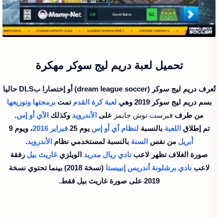
تحميل لعبة
دريم ليج سوكر مهكرة
تُعرف دريم ليج سوكر (dream league soccer) أو إختصارا بDLS حاليا
بسم دريم ليج سوكر 2019 وهي
لعبة كرة القدم
تمت
برمجتها
وتوزيعها
من طرف
فيرست توش جايمز
على
الأندرويد
وكذلك
الآي أو إس
.
تم إطلاق
اللعبة
بالنسبة
لنظام
آي أو إس
يوم 25
فبراير
2016
، ويوم 9
أبريل
من نفس
السنة
بالنسبة لمستخدمي نظام
الأندرويد
.
صورة الغلاف تظهر لاعب
نادي ريال مدريد
الويلزي
غاريث بيل
رفقة
لاعب
نادي برشلونة
أندريس إنييستا
(نسخة 2018) بينما تحتوي نسخة
2019 على صورة غاريث بيل فقط.