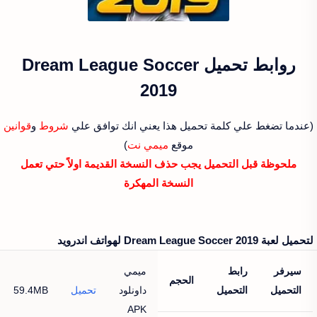
روابط تحميل Dream League Soccer
2019‏
(عندما تضغط علي كلمة تحميل هذا يعني انك توافق علي
شروط
و
قوانين
موقع
ميمي نت
)
ملحوظة قبل التحميل يجب حذف النسخة القديمة اولاً حتي تعمل
النسخة المهكرة
لتحميل لعبة Dream League Soccer 2019‏ لهواتف اندرويد
سيرفر
رابط
ميمي
الحجم
التحميل
التحميل
داونلود
تحميل
59.4MB
APK