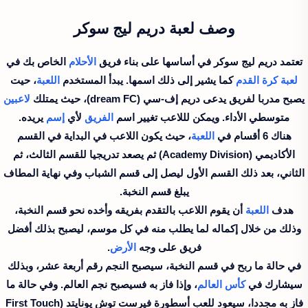
وصف لعبة دريم ليج سوكر
تعتمد دريم ليج سوكر في أساسها على بناء فريق
الأحلام
الخاص بك في
لعبة
كرة القدم
كما يشير إلى ذلك اسمها. يبدأ المستخدم
اللعبة
، حيت
يصبح مدربا لفريق يدعى دريم إف-سي (dream FC)، حيث يمتلك
لاعبين
متوسطي الأداء. ويمكن لللاعب تغيير اسم
الفريق
لأي
إسم
يريده.
هناك 6 أقسام في
اللعبة
، حيث يكون اللاعب في البداية في القسم
الأكاديمي (Academy Division) ثم يصعد تدريجيا للقسم الثالث، ثم
الثاني، بعد ذلك القسم الأول ليصل إلى قسم الشباب وفي نهاية المطاف
يبلغ قسم النخبة.
هدف
اللعبة
أن يقوم اللاعب بالتقدم بفريقه وأخده نحو قسم النخبة،
وذلك من خلال إكماله لما يطلب منه في كل موسم، ليصبح بذلك أفضل
فريق على وجه
الأرض
.
في حالة ما ربح في قسم النخبة، سيصبح النجم رقم أربعة عشر، وبذلك
سيشارك في
كأس العالم
، وإذا فاز به فسيصبح نجم العالم. وفي حالة ما
فاز به مجددا، سيعود للعب أسطورة فيرست توش يونايتد (First Touch