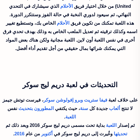
United) من خلال اختيار فريق
الأحلام
الذي سيشارك في التحدي
النهائي، ثم سيعود لدوري النخبة في حالة الفوز وستتكرر الدورة.
هذه اللعبة تمكنك من تكوين فريق
الأحلام
الخاص بك، وتستطيع تغيير
اسمه وكذلك ترقيته ثم تعديل الملعب الخاص به وذلك بهدف تحدي فرق
أخرى في نفس اللعبة أون لاين. اللعبة مجانية ولكن هناك بعض المواد
التي يمكنك شرائها بمال حقيقي من أجل تقديم أداء أفضل.
التحديثات في لعبة دريم ليج سوكر
على خلاف لعبة
فيفا ستريت
وبرو إفولوشن سوكر
، فيرست توتش جيمز
لا تنتج
ألعاب
جديدة كل
سنة
، حيث يكتفي
المطورون
بتحديث
نفس
اللعبة
.
ثم إصدار
اللعبة
بداية تحت مسمى دريم ليج سوكر 2016 وبعد ذلك ثم
تحديثها
وغُيرت إلى دريم ليج سوكر في
أكتوبر
من عام
2016
.