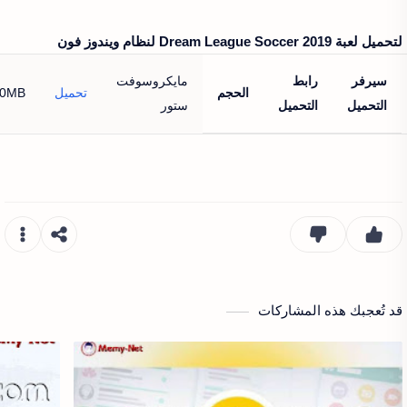
لتحميل لعبة Dream League Soccer 2019‏ لنظام ويندوز فون
سيرفر
رابط
مايكروسوفت
الحجم
تحميل
.0MB
التحميل
التحميل
ستور
قد تُعجبك هذه المشاركات