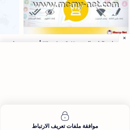
تحميل تطبيق الواتس الذهبي - WhatsApp Gold بأخر
برنامج منع ا
إصدار 2020
تحميل واتس اب الذهبي نسخة 2020 مجانا Download Watts
Ab Golden Version 2020 for free تطبيق الواتساب الذهبي
الاندرويد 
نسخة معدلة من تطبيق الواتساب الرسمي نسخة واتساب
الأع…
الذهبي نسخة جدي…
الانضمام إلى المحادثة (2)
موافقة ملفات تعريف الارتباط