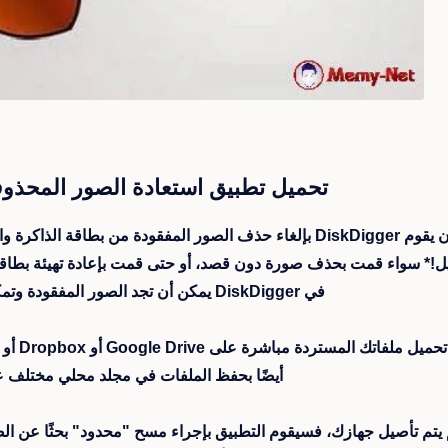
تحميل تطبيق استعادة الصور المحذوف
يمكن أن يقوم DiskDigger بإلغاء حذف الصور المفقودة من بطاقة 
ل!* سواء قمت بحذف صورة دون قصد، أو حتى قمت بإعادة تهيئة بطاقة الذ
في DiskDigger يمكن أن تجد الصور المفقودة وتمكنك من استعادتها.
يمكنك ت
أيضًا بحفظ الملفات في مجلد محلي مختلف 
م يتم تأصيل جهازك، فسيقوم التطبيق بإجراء مسح "محدود" بحثًا عن ا