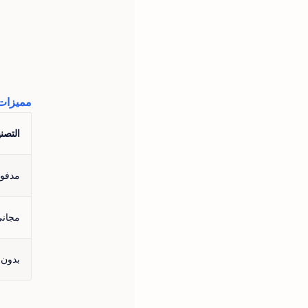
مميزات
التصن
مدفو
مجان
بدون 