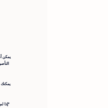
التأصي
*إذا ل