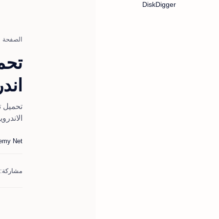
DiskDigger
الصفحة ا
تحم
اند
تحميل ت
الاندرو