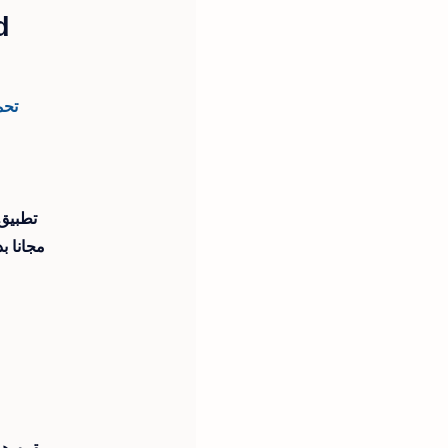
d
تحم
تطبيق 
مجانا ب